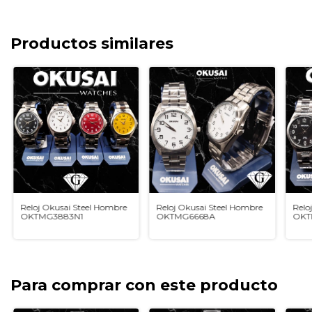
Productos similares
Reloj Okusai Steel Hombre
Reloj Okusai Steel Hombre
Relo
OKTMG3883N1
OKTMG6668A
OKT
Para comprar con este producto