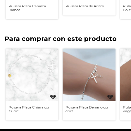
Pulsera Plata Canasta
Pulsera Plata de Aritos
Puls
Bianca
Bolit
Para comprar con este producto
Pulsera Plata Chiara con
Pulsera Plata Denario con
Puls
Cubic
cruz
virg