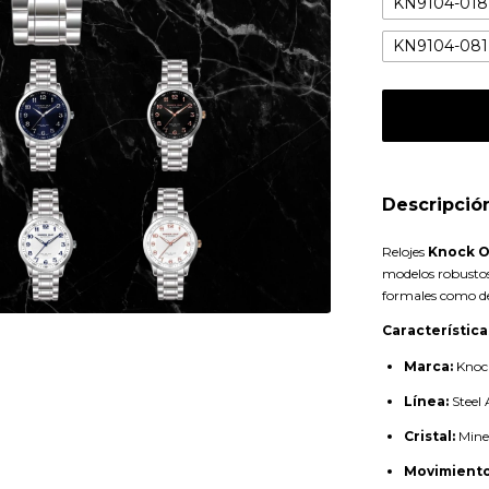
KN9104-018
KN9104-081
Descripció
Relojes
Knock O
modelos robustos
formales como de
Característica
Marca:
Knock
Línea:
Steel 
Cristal:
Mine
Movimiento