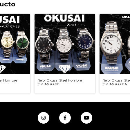
ducto
eel Hombre
Reloj Okusai Steel Hombre
Reloj Okusai St
OKTMG6698
OKTMG6668A