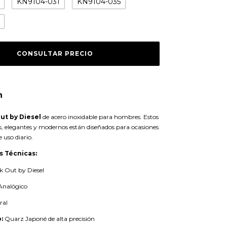
KN9104-031
KN9104-035
n
ut by Diesel
de acero inoxidable para hombres. Estos
, elegantes y modernos están diseñados para ocasiones
 uso diario.
s Técnicas:
 Out by Diesel
Analógico
ral
:
Quarz Japoné de alta precisión