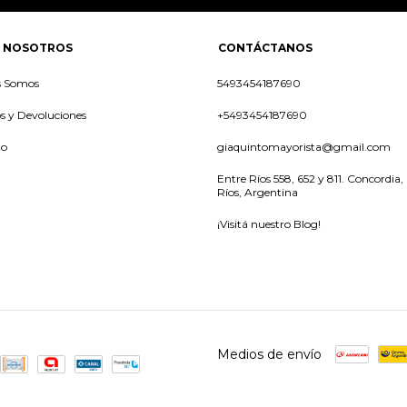
 NOSOTROS
CONTÁCTANOS
s Somos
5493454187690
 y Devoluciones
+5493454187690
to
giaquintomayorista@gmail.com
Entre Ríos 558, 652 y 811. Concordia,
Ríos, Argentina
¡Visitá nuestro Blog!
Medios de envío