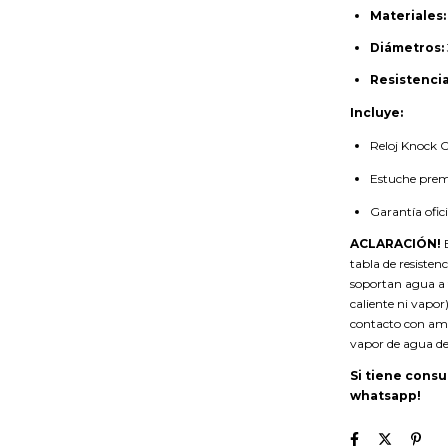
Materiales:
Diámetros:
Resistencia
Incluye:
Reloj Knock 
Estuche pre
Garantía ofici
ACLARACIÓN!
E
tabla de resisten
soportan agua a
caliente ni vapor
contacto con amb
vapor de agua de
Si tiene consu
whatsapp!