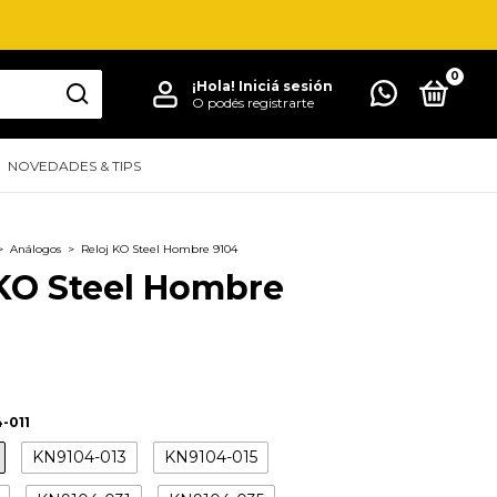
0
¡Hola!
Iniciá sesión
O podés registrarte
NOVEDADES & TIPS
>
Análogos
>
Reloj KO Steel Hombre 9104
 KO Steel Hombre
-011
KN9104-013
KN9104-015