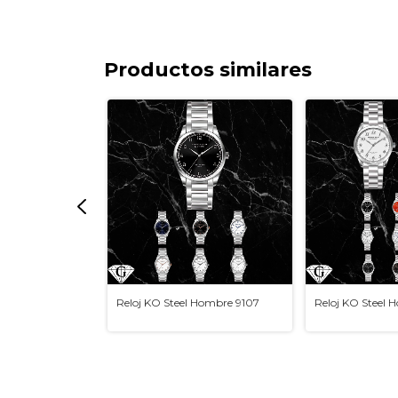
Productos similares
 Hombre 9106
Reloj KO Steel Hombre 9107
Reloj KO Steel 
0