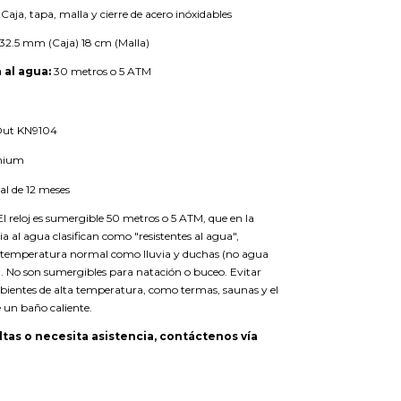
Caja, tapa, malla y cierre de acero inóxidables
32.5 mm (Caja) 18 cm (Malla)
 al agua:
30 metros o 5 ATM
Out KN9104
mium
al de 12 meses
l reloj es sumergible 50 metros o 5 ATM, que en la
cia al agua clasifican como "resistentes al agua",
 temperatura normal como lluvia y duchas (no agua
). No son sumergibles para natación o buceo. Evitar
ientes de alta temperatura, como termas, saunas y el
 un baño caliente.
ltas o necesita asistencia, contáctenos vía