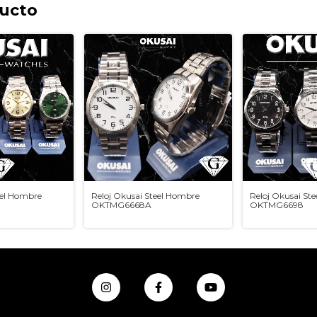
ducto
eel Hombre
Reloj Okusai Steel Hombre
Reloj Okusai St
OKTMG6668A
OKTMG6698