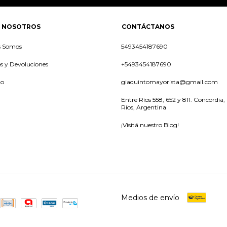
 NOSOTROS
CONTÁCTANOS
s Somos
5493454187690
 y Devoluciones
+5493454187690
to
giaquintomayorista@gmail.com
Entre Ríos 558, 652 y 811. Concordia,
Ríos, Argentina
¡Visitá nuestro Blog!
Medios de envío