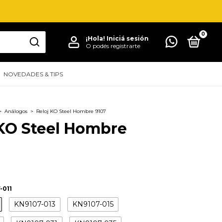
0
¡Hola!
Iniciá sesión
O podés registrarte
NOVEDADES & TIPS
>
Análogos
>
Reloj KO Steel Hombre 9107
 KO Steel Hombre
-011
KN9107-013
KN9107-015