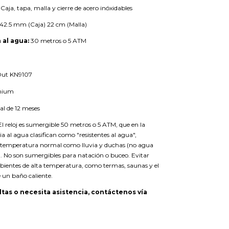
Caja, tapa, malla y cierre de acero inóxidables
42.5 mm (Caja) 22 cm (Malla)
 al agua:
30 metros o 5 ATM
Out KN9107
mium
al de 12 meses
l reloj es sumergible 50 metros o 5 ATM, que en la
cia al agua clasifican como "resistentes al agua",
 temperatura normal como lluvia y duchas (no agua
). No son sumergibles para natación o buceo. Evitar
ientes de alta temperatura, como termas, saunas y el
 un baño caliente.
ltas o necesita asistencia, contáctenos vía