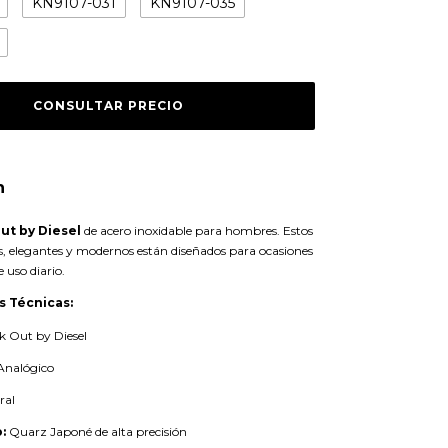
KN9107-031
KN9107-035
n
ut by Diesel
de acero inoxidable para hombres. Estos
, elegantes y modernos están diseñados para ocasiones
 uso diario.
s Técnicas:
 Out by Diesel
Analógico
ral
:
Quarz Japoné de alta precisión