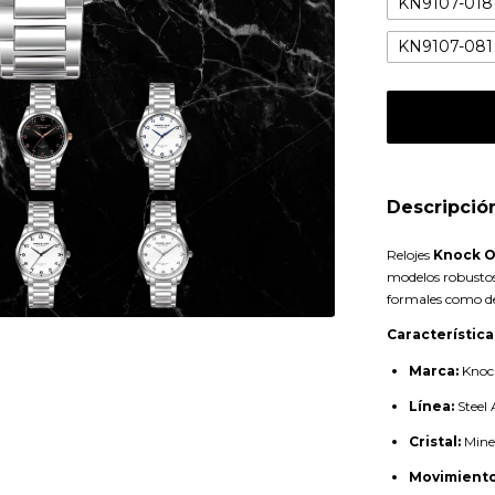
KN9107-018
KN9107-081
Descripció
Relojes
Knock O
modelos robustos
formales como de
Característica
Marca:
Knock
Línea:
Steel 
Cristal:
Mine
Movimiento