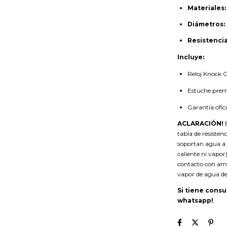
Materiales:
Diámetros:
Resistencia
Incluye:
Reloj Knock 
Estuche pre
Garantía ofici
ACLARACIÓN!
E
tabla de resisten
soportan agua a
caliente ni vapor
contacto con amb
vapor de agua de
Si tiene consu
whatsapp!