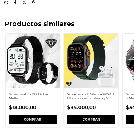
Productos similares
Smartwatch Y13 Doble
Smartwatch Wisme WS80
Sma
Malla
Ultra con auriculares y 7
3 Ma
mallas
Lla
$18.000,00
$34.000,00
$3
COMPRAR
COMPRAR