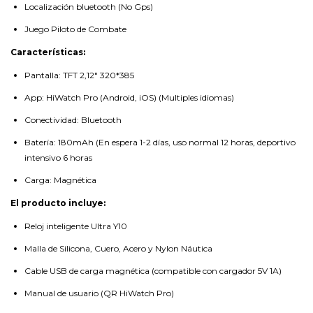
Localización bluetooth (No Gps)
Juego Piloto de Combate
Características:
Pantalla: TFT 2,12" 320*385
App: HiWatch Pro (Android, iOS) (Multiples idiomas)
Conectividad: Bluetooth
Batería: 180mAh (En espera 1-2 días, uso normal 12 horas, deportivo
intensivo 6 horas
Carga: Magnética
El producto incluye:
Reloj inteligente Ultra Y10
Malla de Silicona, Cuero, Acero y Nylon Náutica
Cable USB de carga magnética (compatible con cargador 5V 1A)
Manual de usuario (QR HiWatch Pro)